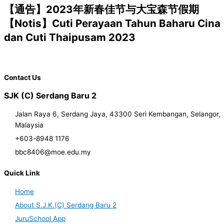
【通告】2023年新春佳节与大宝森节假期
【Notis】Cuti Perayaan Tahun Baharu Cina
dan Cuti Thaipusam 2023
Contact Us
SJK (C) Serdang Baru 2
Jalan Raya 6, Serdang Jaya, 43300 Seri Kembangan, Selangor,
Malaysia
+603-8948 1176
bbc8406@moe.edu.my
Quick Link
Home
About S.J.K.(C) Serdang Baru 2
JuruSchool App