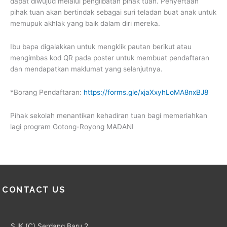
dapat diwujud melalui penglibatan pihak tuan. Penyertaan
pihak tuan akan bertindak sebagai suri teladan buat anak untuk
memupuk akhlak yang baik dalam diri mereka.
Ibu bapa digalakkan untuk mengklik pautan berikut atau
mengimbas kod QR pada poster untuk membuat pendaftaran
dan mendapatkan maklumat yang selanjutnya.
*Borang Pendaftaran:
https://forms.gle/xjaXxyhLoMA8nxBJ8
Pihak sekolah menantikan kehadiran tuan bagi memeriahkan
lagi program Gotong-Royong MADANI
CONTACT US
SJK (C) Serdang Baru 2