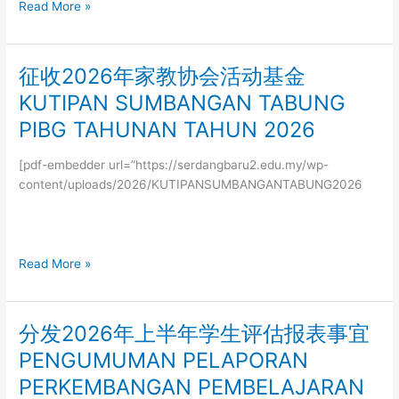
3.0
Read More »
征收2026年家教协会活动基金
征
收
KUTIPAN SUMBANGAN TABUNG
2026
PIBG TAHUNAN TAHUN 2026
年
家
[pdf-embedder url=”https://serdangbaru2.edu.my/wp-
教
content/uploads/2026/KUTIPANSUMBANGANTABUNG2026
协
会
活
动
Read More »
基
金
KUTIPAN
SUMBANGAN
分发2026年上半年学生评估报表事宜
分
TABUNG
发
PENGUMUMAN PELAPORAN
PIBG
2026
PERKEMBANGAN PEMBELAJARAN
TAHUNAN
年