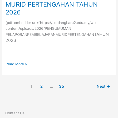
TAHUN
上
MURID PERTENGAHAN TAHUN
2026
半
2026
年
学
[pdf-embedder url=”https://serdangbaru2.edu.my/wp-
生
content/uploads/2026/PENGUMUMAN
评
TAHUN
PELAPORANPEMBELAJARANMURIDPERTENGAHAN
估
2026
报
表
事
宜
Read More »
PENGUMUMAN
PELAPORAN
PERKEMBANGAN
PEMBELAJARAN
1
2
…
35
Next
→
MURID
PERTENGAHAN
TAHUN
2026
Contact Us