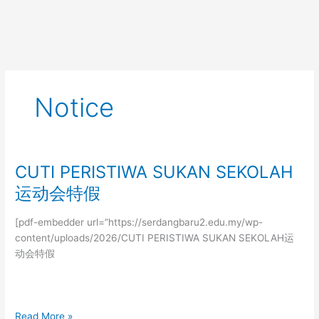
Skip
Menu
to
content
Notice
CUTI PERISTIWA SUKAN SEKOLAH
CUTI
PERISTIWA
运动会特假
SUKAN
SEKOLAH
[pdf-embedder url=”https://serdangbaru2.edu.my/wp-
运
content/uploads/2026/CUTI PERISTIWA SUKAN SEKOLAH运
动
动会特假
会
特
假
Read More »