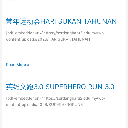
常年运动会HARI SUKAN TAHUNAN
常
年
运
[pdf-embedder url=”https://serdangbaru2.edu.my/wp-
动
content/uploads/2026/HARISUKANTAHUNAN
会
HARI
SUKAN
TAHUNAN
Read More »
英雄义跑3.0 SUPERHERO RUN 3.0
英
雄
义
[pdf-embedder url=”https://serdangbaru2.edu.my/wp-
跑
content/uploads/2026/SUPERHERORUN3
3.0
SUPERHERO
RUN