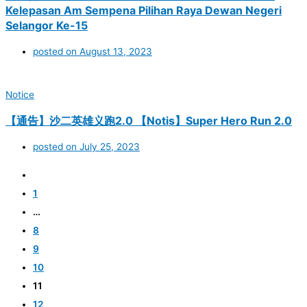
Kelepasan Am Sempena Pilihan Raya Dewan Negeri
Selangor Ke-15
posted on
August 13, 2023
Notice
【通告】沙二英雄义跑2.0 【Notis】Super Hero Run 2.0
posted on
July 25, 2023
1
…
8
9
10
11
12