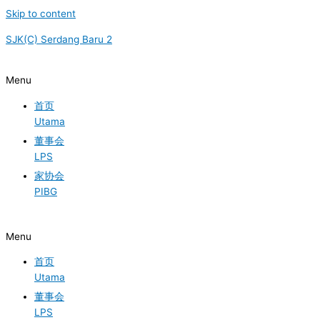
Skip to content
SJK(C) Serdang Baru 2
Menu
首页
Utama
董事会
LPS
家协会
PIBG
Menu
首页
Utama
董事会
LPS