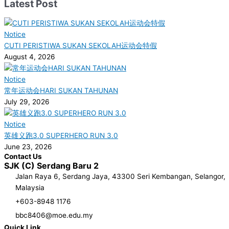
Latest Post
Notice
CUTI PERISTIWA SUKAN SEKOLAH运动会特假
August 4, 2026
Notice
常年运动会HARI SUKAN TAHUNAN
July 29, 2026
Notice
英雄义跑3.0 SUPERHERO RUN 3.0
June 23, 2026
Contact Us
SJK (C) Serdang Baru 2
Jalan Raya 6, Serdang Jaya, 43300 Seri Kembangan, Selangor,
Malaysia
+603-8948 1176
bbc8406@moe.edu.my
Quick Link