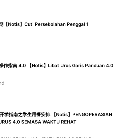
is】Cuti Persekolahan Penggal 1
4.0 【Notis】Libat Urus Garis Panduan 4.0
nd
开学指南之学生用餐安排 【Notis】PENGOPERASIAN
 URUS 4.0 SEMASA WAKTU REHAT