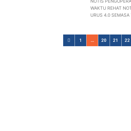
NOTIS PENGOPERA
WAKTU REHAT NOT
URUS 4.0 SEMASA
…
1
20
21
22
Contact Us
SJK (C) Serdang Baru 2
Jalan Raya 6, Serdang Jaya, 43300 Seri Ke
+603-8948 1176
bbc8406@moe.edu.my