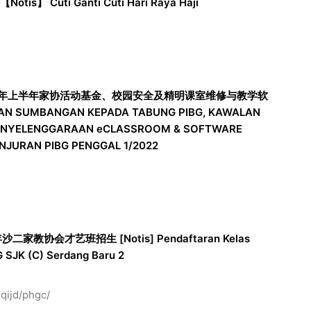
s】 Cuti Ganti Cuti Hari Raya Haji
2 年上半年家协活动基金、校园安全及精明课室维修与教学软
PAN SUMBANGAN KEPADA TABUNG PIBG, KAWALAN
ENYELENGGARAAN eCLASSROOM & SOFTWARE
JURAN PIBG PENGGAL 1/2022
年沙二家教协会才艺班招生 [Notis] Pendaftaran Kelas
G SJK (C) Serdang Baru 2
jqijd/phgc/