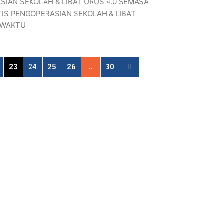
SIAN SEKOLAH & LIBAT URUS 4.0 SEMASA
IS PENGOPERASIAN SEKOLAH & LIBAT
 WAKTU
23
…
24
25
26
30
Quick Link
Home
About S.J.K.(C) Serdang B
mbangan, Selangor, Malaysia
JuruSchool App
i-SEL NILAM