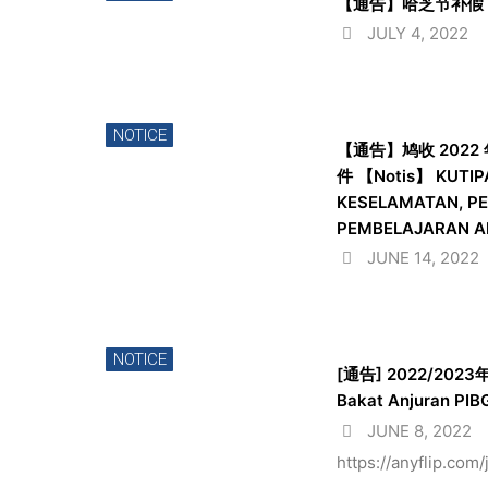
【通告】哈芝节补假 【Noti
JULY 4, 2022
NOTICE
【通告】鸠收 202
件 【Notis】 KUTI
KESELAMATAN, P
PEMBELAJARAN AN
JUNE 14, 2022
NOTICE
[通告] 2022/2023
Bakat Anjuran PIB
JUNE 8, 2022
https://anyflip.com/